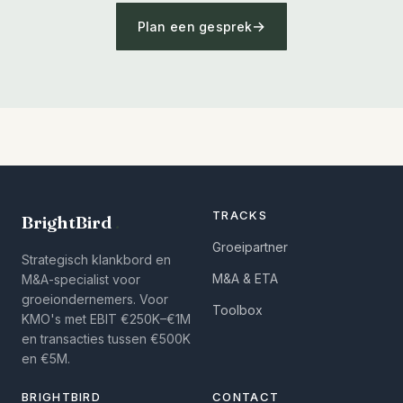
Plan een gesprek
TRACKS
BrightBird
.
Groeipartner
Strategisch klankbord en
M&A & ETA
M&A-specialist voor
groeiondernemers. Voor
Toolbox
KMO's met EBIT €250K–€1M
en transacties tussen €500K
en €5M.
BRIGHTBIRD
CONTACT